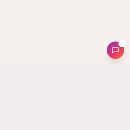
1
Tus
Followers
La plataforma líder en Panamá para hacer crecer tus redes
sociales. Desde 2017 ayudando a creadores, marcas y