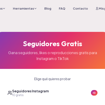
os
Herramientas
Blog
FAQ
Contacto
Mis
Seguidores Gratis
Gana seguidores, likes o reproducciones gratis para
Instagram o TikTok
Elige qué quieres probar
Seguidores Instagram
IG
10
gratis