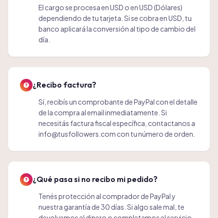
El cargo se procesa en USD o en USD (Dólares)
dependiendo de tu tarjeta. Si se cobra en USD, tu
banco aplicará la conversión al tipo de cambio del
día.
¿Recibo factura?
Sí, recibís un comprobante de PayPal con el detalle
de la compra al email inmediatamente. Si
necesitás factura fiscal específica, contactanos a
info@tusfollowers.com con tu número de orden.
¿Qué pasa si no recibo mi pedido?
Tenés protección al comprador de PayPal y
nuestra garantía de 30 días. Si algo sale mal, te
devolvemos el dinero o completamos el servicio.