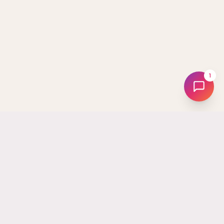
1
Tus
Followers
La plataforma líder en Uruguay para hacer crecer tus redes
sociales. Desde 2017 ayudando a creadores, marcas y