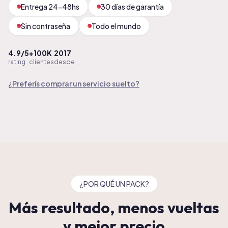
Entrega 24-48hs
30 días de garantía
Sin contraseña
Todo el mundo
4.9/5
+100K
2017
rating
clientes
desde
¿Preferís comprar un servicio suelto?
¿POR QUÉ UN PACK?
Más resultado, menos vueltas
y mejor precio