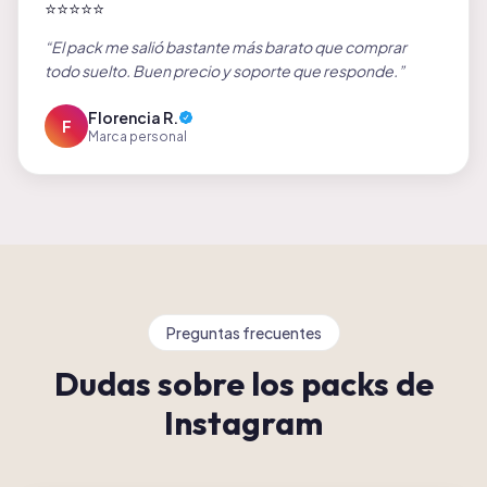
⭐
⭐
⭐
⭐
⭐
“
El pack me salió bastante más barato que comprar
todo suelto. Buen precio y soporte que responde.
”
Florencia R.
F
Marca personal
Preguntas frecuentes
Dudas sobre los packs de
Instagram