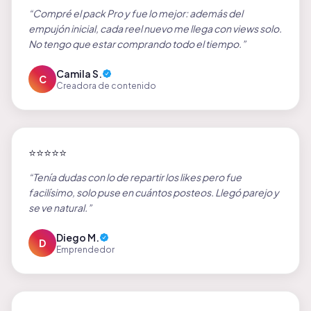
“
Compré el pack Pro y fue lo mejor: además del
empujón inicial, cada reel nuevo me llega con views solo.
No tengo que estar comprando todo el tiempo.
”
Camila S.
C
Creadora de contenido
⭐
⭐
⭐
⭐
⭐
“
Tenía dudas con lo de repartir los likes pero fue
facilísimo, solo puse en cuántos posteos. Llegó parejo y
se ve natural.
”
Diego M.
D
Emprendedor