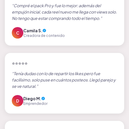
“
Compré el pack Pro y fue lo mejor: además del
empujón inicial, cada reel nuevo me llega con views solo.
No tengo que estar comprando todo el tiempo.
”
Camila S.
C
Creadora de contenido
⭐
⭐
⭐
⭐
⭐
“
Tenía dudas con lo de repartir los likes pero fue
facilísimo, solo puse en cuántos posteos. Llegó parejo y
se ve natural.
”
Diego M.
D
Emprendedor