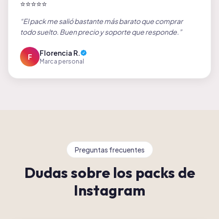
⭐
⭐
⭐
⭐
⭐
“
El pack me salió bastante más barato que comprar
todo suelto. Buen precio y soporte que responde.
”
Florencia R.
F
Marca personal
Preguntas frecuentes
Dudas sobre los packs de
Instagram