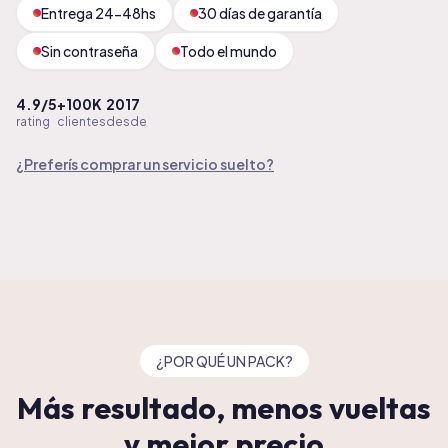
Entrega 24-48hs
30 días de garantía
Sin contraseña
Todo el mundo
4.9/5
+100K
2017
rating
clientes
desde
¿Preferís comprar un servicio suelto?
¿POR QUÉ UN PACK?
Más resultado, menos vueltas
y mejor precio