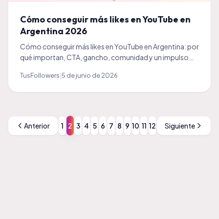
Cómo conseguir más likes en YouTube en
Argentina 2026
Cómo conseguir más likes en YouTube en Argentina: por
qué importan, CTA, gancho, comunidad y un impulso
inicial. Guía práctica 2026 para tu canal.
TusFollowers
|
5 de junio de 2026
Anterior
1
2
3
4
5
6
7
8
9
10
11
12
Siguiente