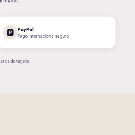
nfirmado.
PayPal
🅿️
Pago internacional seguro
tos de tarjeta.