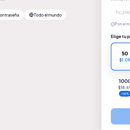
contraseña
Todo el mundo
Pon el n
Elige tu
50
$1.0
100
$18.6
-
14
%