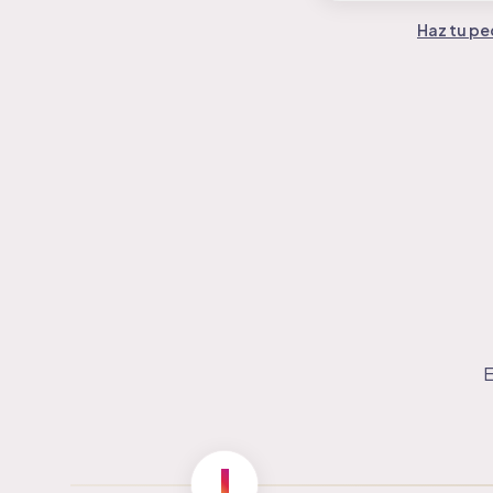
Haz tu pe
E
1