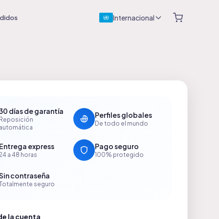
Internacional
didos
30 días de garantía
Perfiles globales
Reposición
De todo el mundo
automática
Entrega express
Pago seguro
24 a 48 horas
100% protegido
Sin contraseña
Totalmente seguro
e la cuenta