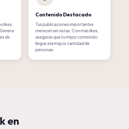
Contenido Destacado
 likes,
Tus publicaciones importantes
. Genera
merecen ser vistas. Con más likes,
nes de
asegurás que tu mejor contenido
llegue a la mayor cantidad de
personas.
ok
en