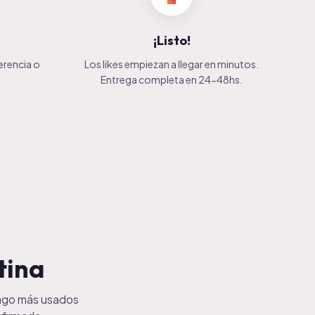
¡Listo!
erencia o
Los likes empiezan a llegar en minutos.
Entrega completa en 24-48hs.
tina
pago más usados