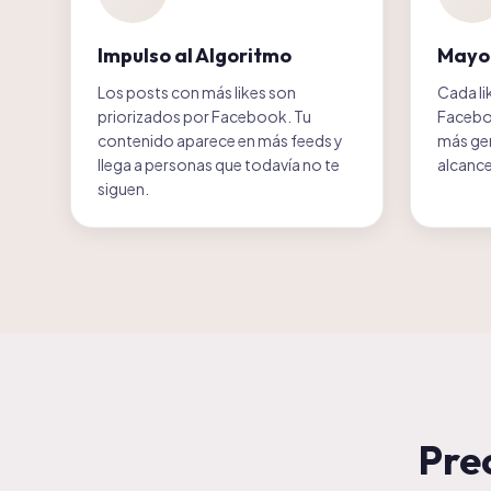
Impulso al Algoritmo
Mayor
Los posts con más likes son
Cada li
priorizados por Facebook. Tu
Faceboo
contenido aparece en más feeds y
más gen
llega a personas que todavía no te
alcance
siguen.
Pre