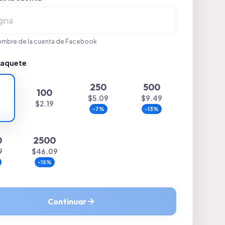
ombre de la cuenta de Facebook
 paquete
250
500
100
$5.09
$9.49
9
$2.19
-
7
%
-
13
%
0
2500
9
$46.09
-
15
%
Continuar