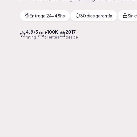
Entrega 24-48hs
30 días garantía
Sin 
4.9/5
+100K
2017
rating
clientes
desde