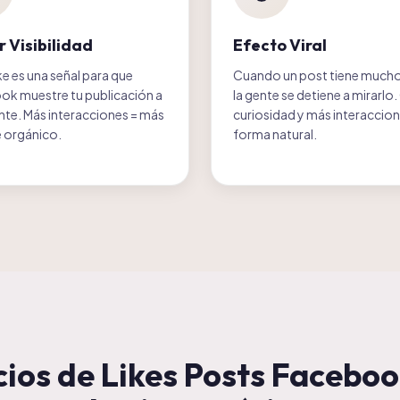
 Visibilidad
Efecto Viral
ke es una señal para que
Cuando un post tiene muchos
k muestre tu publicación a
la gente se detiene a mirarlo
te. Más interacciones = más
curiosidad y más interaccio
 orgánico.
forma natural.
cios de
Likes Posts Facebo