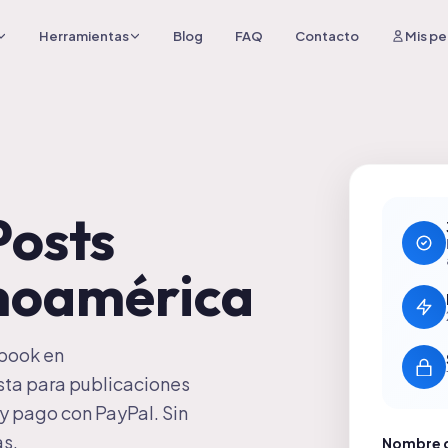
Herramientas
Blog
FAQ
Contacto
Mis pe
osts
noamérica
ebook en
sta para publicaciones
y pago con PayPal. Sin
as.
Nombre d