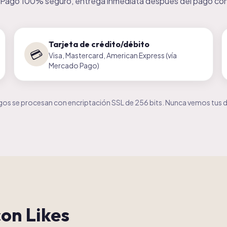
. Pago 100% seguro, entrega inmediata después del pago co
Tarjeta de crédito/débito
💳
Visa, Mastercard, American Express (vía
Mercado Pago)
os se procesan con encriptación SSL de 256 bits. Nunca vemos tus da
con Likes