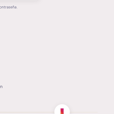
contraseña.
ón
4