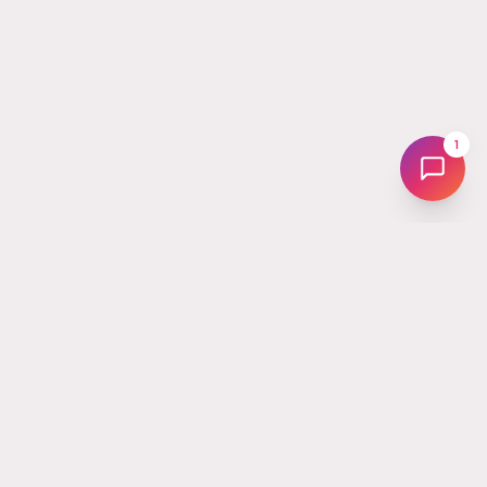
1
Tus
Followers
La plataforma líder en Latinoamérica para hacer crecer tus redes
sociales. Desde 2017 ayudando a creadores, marcas y
emprendedores a potenciar su Instagram, TikTok, YouTube y