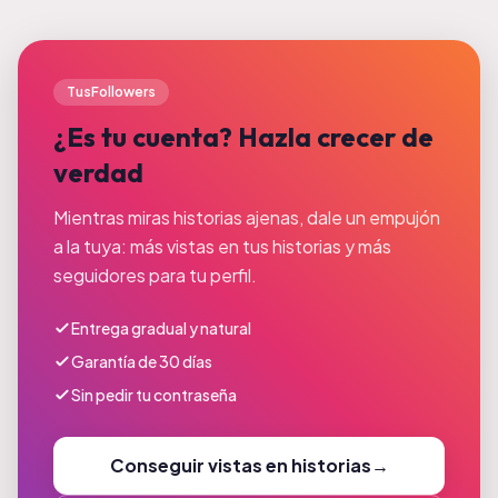
TusFollowers
¿Es tu cuenta? Hazla crecer de
verdad
Mientras miras historias ajenas, dale un empujón
a la tuya: más vistas en tus historias y más
seguidores para tu perfil.
Entrega gradual y natural
Garantía de 30 días
Sin pedir tu contraseña
Conseguir vistas en historias
→