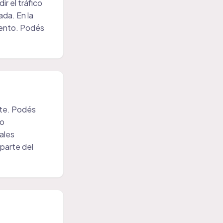
r el tráfico
da. En la
iento. Podés
nte. Podés
 o
ales
parte del