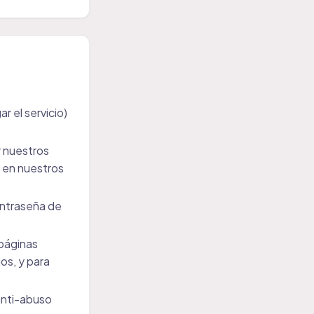
r el servicio)
r nuestros
en nuestros
ontraseña de
 páginas
os, y para
 anti-abuso