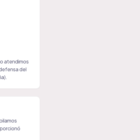
 no atendimos
 defensa del
ña).
opilamos
oporcionó