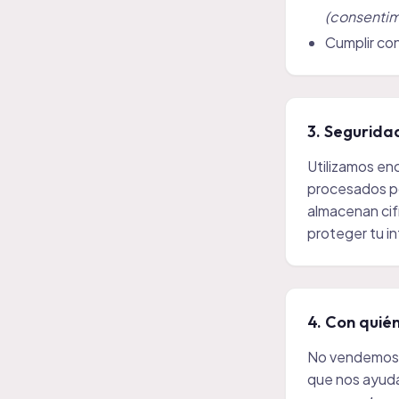
(consentim
Cumplir con
3. Segurida
Utilizamos en
procesados po
almacenan cif
proteger tu i
4. Con quié
No vendemos 
que nos ayuda