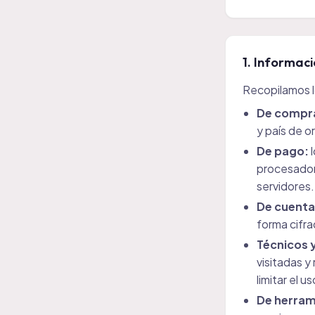
1. Informac
Recopilamos l
De compr
y país de o
De pago:
l
procesado
servidores.
De cuenta 
forma cifra
Técnicos 
visitadas y
limitar el u
De herram