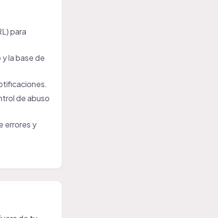
RL) para
o y la base de
otificaciones.
ntrol de abuso
e errores y