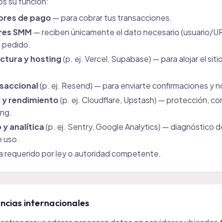
os su función:
ores de pago
— para cobrar tus transacciones.
res SMM
— reciben únicamente el dato necesario (usuario/U
u pedido.
ctura y hosting
(p. ej. Vercel, Supabase) — para alojar el siti
nsaccional
(p. ej. Resend) — para enviarte confirmaciones y n
 y rendimiento
(p. ej. Cloudflare, Upstash) — protección, co
ing.
y analítica
(p. ej. Sentry, Google Analytics) — diagnóstico d
e uso.
 requerido por ley o autoridad competente.
ncias internacionales