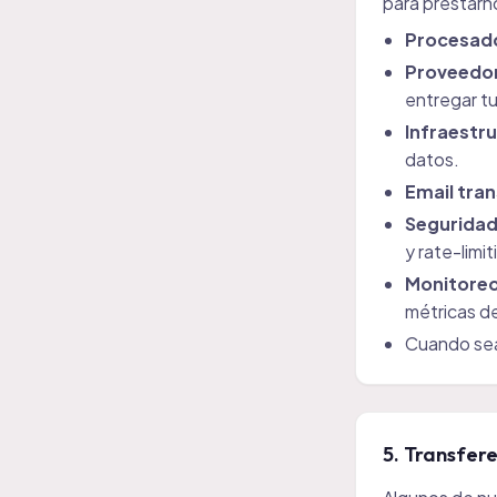
para prestarn
Procesad
Proveedo
entregar t
Infraestru
datos.
Email tra
Seguridad
y rate-limit
Monitoreo 
métricas d
Cuando sea
5. Transfere