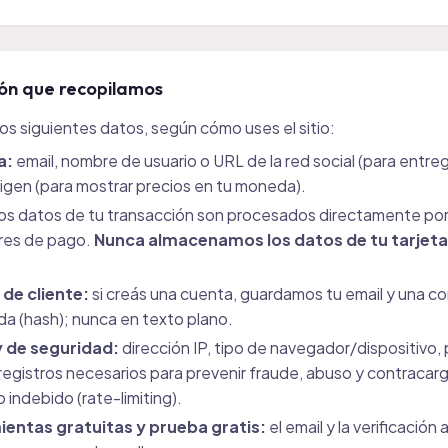
ión que recopilamos
os siguientes datos, según cómo uses el sitio:
a:
email, nombre de usuario o URL de la red social (para entrega
rigen (para mostrar precios en tu moneda).
os datos de tu transacción son procesados directamente po
res de pago.
Nunca almacenamos los datos de tu tarjeta
de cliente:
si creás una cuenta, guardamos tu email y una c
da (hash); nunca en texto plano.
y de seguridad:
dirección IP, tipo de navegador/dispositivo,
 registros necesarios para prevenir fraude, abuso y contracarg
so indebido (rate-limiting).
ientas gratuitas y prueba gratis:
el email y la verificación