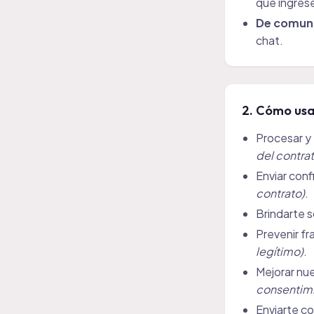
que ingrese
De comuni
chat.
2. Cómo usa
Procesar y 
del contrat
Enviar con
contrato)
.
Brindarte s
Prevenir fr
legítimo)
.
Mejorar nue
consentimi
Enviarte co