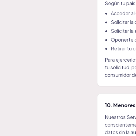
Según tu país
Acceder a 
Solicitar l
Solicitar l
Oponerte o 
Retirar tu
Para ejercerl
tu solicitud,
consumidor de
10. Menore
Nuestros Serv
conscienteme
datos sin la a