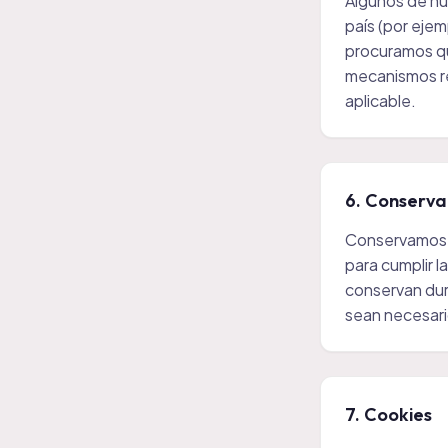
Algunos de nu
país (por eje
procuramos qu
mecanismos re
aplicable.
6. Conserva
Conservamos t
para cumplir l
conservan dura
sean necesari
7. Cookies