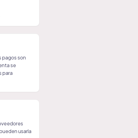
.
os pagos son
enta se
s para
roveedores
 pueden usarla