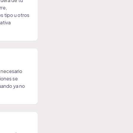
uera de tu
rre,
 tipo u otros
ativa
 necesario
ciones se
Cuando ya no