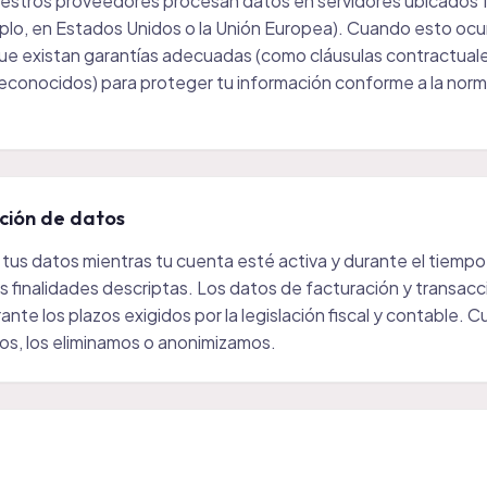
estros proveedores procesan datos en servidores ubicados f
mplo, en Estados Unidos o la Unión Europea). Cuando esto ocu
e existan garantías adecuadas (como cláusulas contractuales
conocidos) para proteger tu información conforme a la norm
ción de datos
us datos mientras tu cuenta esté activa y durante el tiempo
as finalidades descriptas. Los datos de facturación y transac
nte los plazos exigidos por la legislación fiscal y contable. 
os, los eliminamos o anonimizamos.