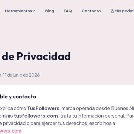
Herramientas
Blog
FAQ
Contacto
Mis pedid
a de Privacidad
: 11 de junio de 2026
ble y contacto
 explica cómo
TusFollowers
, marca operada desde Buenos Air
dominio
tusfollowers.com
, trata tu información personal. Par
 privacidad o para ejercer tus derechos, escribinos a
owers.com
.