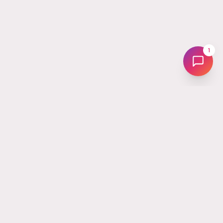
1
Tus
Followers
La plataforma líder en Latinoamérica para hacer crecer tus redes
sociales. Desde 2017 ayudando a creadores, marcas y
emprendedores a potenciar su Instagram, TikTok, YouTube y
más.