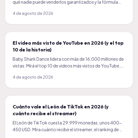
qué nadie puede venderlos garantizados y la fórmula
real para que tu audiencia de Argentina crezca sola.
4 de agosto de 2026
El video más visto de YouTube en 2026 (y el top
10 de la historia)
Baby Shark Dance lidera con más de 16.000 millones de
vistas. Mirá el top 10 de videos más vistos de YouTube,
los récords de 24 horas y qué aprender de ellos.
4 de agosto de 2026
Cuánto vale el León de TikTok en 2026 (y
cuánto recibe el streamer)
El León de TikTok cuesta 29.999 monedas, unos 400-
450 USD. Mira cuánto recibe el streamer, el ranking de
regalos más caros y cómo recibir regalos en tus LIVE.