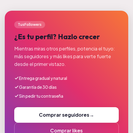
TusFollowers
¿Es tu perfil? Hazlo crecer
Mientras miras otros perfiles, potencia el tuyo:
más seguidores y más likes para verte fuerte
desde el primer vistazo.
Entrega gradual y natural
Garantía de 30 días
Sin pedir tu contraseña
Comprar seguidores
→
Comprar likes