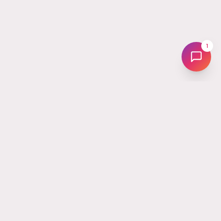
1
Tus
Followers
La plataforma líder en Ecuador para hacer crecer tus redes
sociales. Desde 2017 ayudando a creadores, marcas y
emprendedores a potenciar su Instagram, TikTok, YouTube y
más.