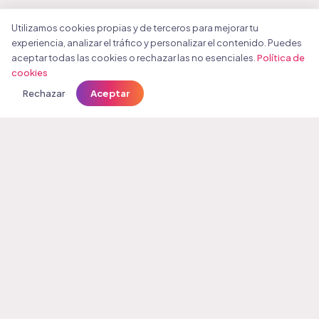
Utilizamos cookies propias y de terceros para mejorar tu
experiencia, analizar el tráfico y personalizar el contenido. Puedes
aceptar todas las cookies o rechazar las no esenciales.
Política de
1
cookies
Rechazar
Aceptar
Tus
Followers
La plataforma líder para hacer crecer tus redes sociales en
España. Desde 2017 ayudando a creadores, marcas y
emprendedores a potenciar su Instagram, TikTok, YouTube y
más.