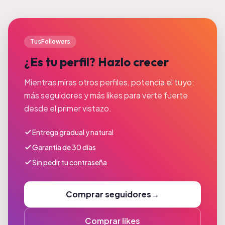
TusFollowers
¿Es tu perfil? Hazlo crecer
Mientras miras otros perfiles, potencia el tuyo:
más seguidores y más likes para verte fuerte
desde el primer vistazo.
Entrega gradual y natural
Garantía de 30 días
Sin pedir tu contraseña
Comprar seguidores
→
Comprar likes