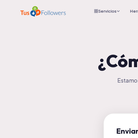
Servicios
Her
¿Có
Estamos
Envia