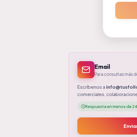
Email
Para consultas más d
Escríbenos
a
info@tusfol
comerciales, colaboracione
Respuesta en menos de 24
Envia