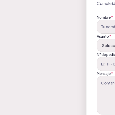
Completá 
Nombre
*
Asunto
*
N° de pedi
Mensaje
*