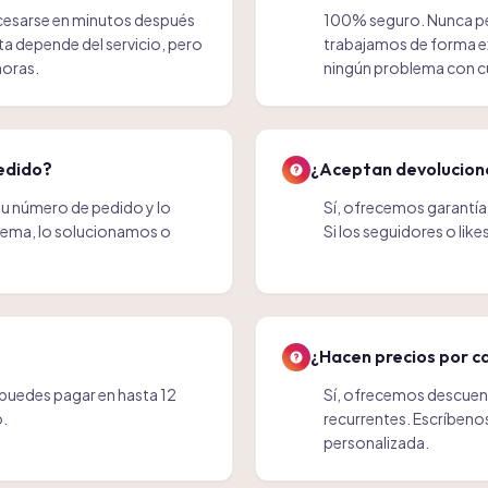
cesarse en minutos después
100% seguro. Nunca pe
a depende del servicio, pero
trabajamos de forma e
horas.
ningún problema con cu
pedido?
¿Aceptan devolucion
u número de pedido y lo
Sí, ofrecemos garantía 
blema, lo solucionamos o
Si los seguidores o lik
¿Hacen precios por c
 puedes pagar en hasta 12
Sí, ofrecemos descuen
o.
recurrentes. Escríbeno
personalizada.