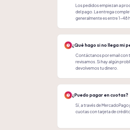
Los pedidos empiezan a pro
del pago. La entrega complet
generalmente es entre 1-48 
¿Qué hago si no llega mi 
Contáctanos por email con t
revisamos. Si hay algún pro
devolvemos tu dinero.
¿Puedo pagar en cuotas?
Sí, a través de MercadoPago
cuotas con tarjeta de crédit