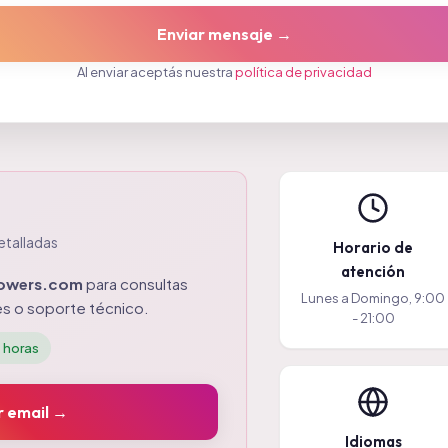
Enviar mensaje →
Al enviar aceptás nuestra
política de privacidad
etalladas
Horario de
atención
lowers.com
para consultas
Lunes a Domingo, 9:00
s o soporte técnico.
- 21:00
 horas
r email →
Idiomas