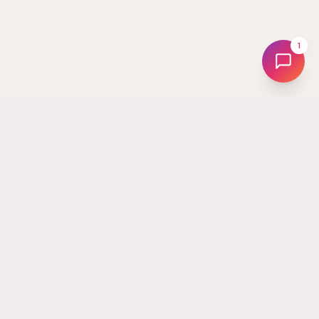
1
Tus
Followers
La plataforma líder en Costa Rica para hacer crecer tus redes
sociales. Desde 2017 ayudando a creadores, marcas y
emprendedores a potenciar su Instagram, TikTok, YouTube y
más.