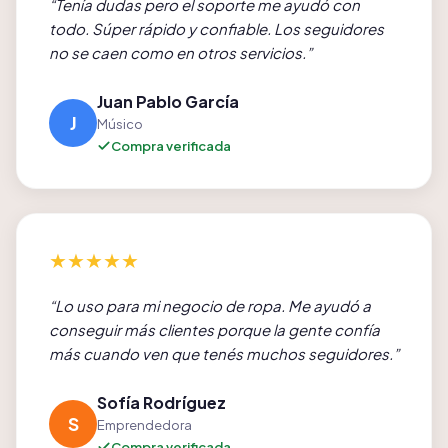
“
Tenía dudas pero el soporte me ayudó con
todo. Súper rápido y confiable. Los seguidores
no se caen como en otros servicios.
”
Juan Pablo García
J
Músico
Compra verificada
★
★
★
★
★
“
Lo uso para mi negocio de ropa. Me ayudó a
conseguir más clientes porque la gente confía
más cuando ven que tenés muchos seguidores.
”
Sofía Rodríguez
S
Emprendedora
Compra verificada