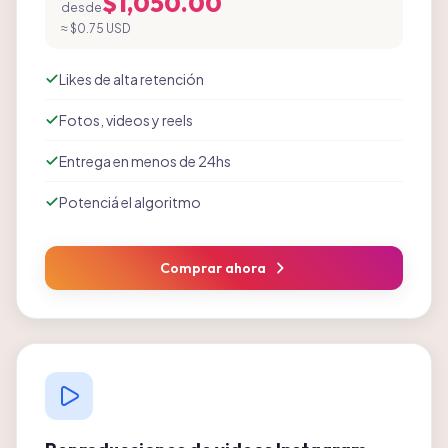
$1,050.00
desde
≈
$0.75 USD
Likes de alta retención
Fotos, videos y reels
Entrega en menos de 24hs
Potenciá el algoritmo
Comprar ahora