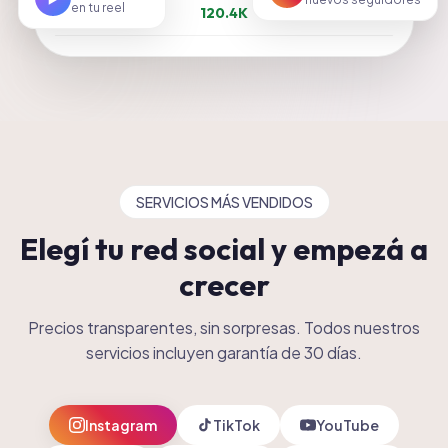
▶️
nuevos seguidores
127
120.4K
892
en tu reel
SERVICIOS MÁS VENDIDOS
Elegí tu red social y empezá a
crecer
Precios transparentes, sin sorpresas. Todos nuestros
servicios incluyen garantía de 30 días.
Instagram
TikTok
YouTube