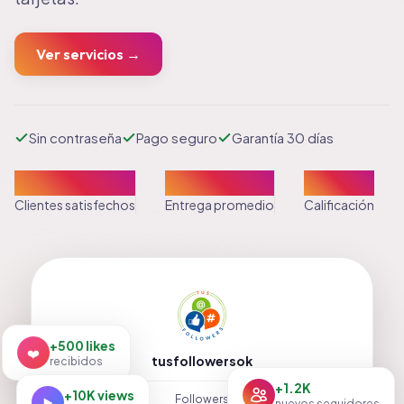
Ver servicios →
Sin contraseña
Pago seguro
Garantía 30 días
+100K
24-48hs
4.9/5 ⭐
Clientes satisfechos
Entrega promedio
Calificación
+500 likes
❤️
recibidos
tusfollowersok
+1.2K
+10K views
Posts
Followers
Following